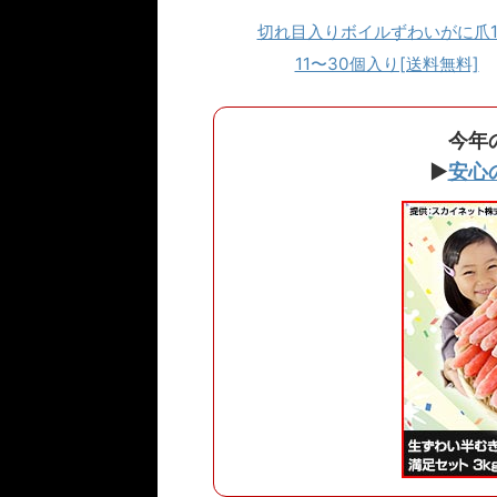
切れ目入りボイルずわいがに爪1
11〜30個入り[送料無料]
今年
▶
安心