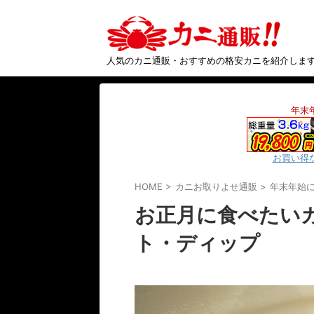
人気のカニ通販・おすすめの格安カニを紹介しま
年末
お買い得
HOME
>
カニお取りよせ通販
>
年末年始
お正月に食べたい
ト・ディップ