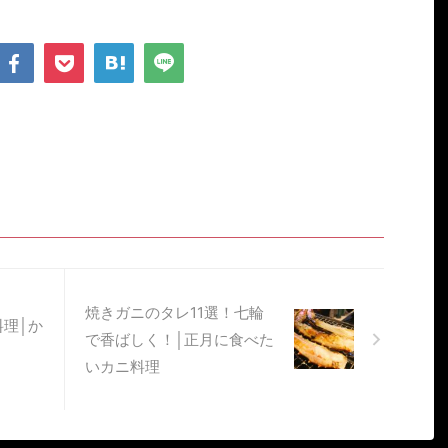
焼きガニのタレ11選！七輪
理│か
で香ばしく！│正月に食べた
いカニ料理