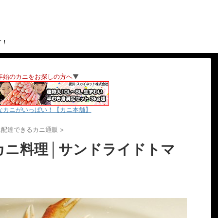
す！
年始のカニをお探しの方へ
▼
なカニがいっぱい！【カニ本舗】
に配達できるカニ通販
>
カニ料理│サンドライドトマ