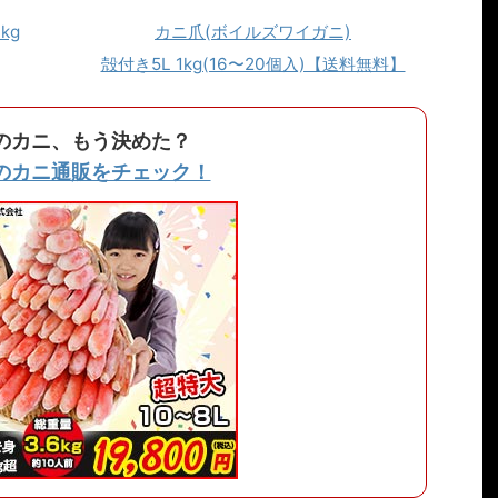
kg
カニ爪(ボイルズワイガニ)
殻付き5L 1kg(16〜20個入)【送料無料】
のカニ、もう決めた？
のカニ通販をチェック！