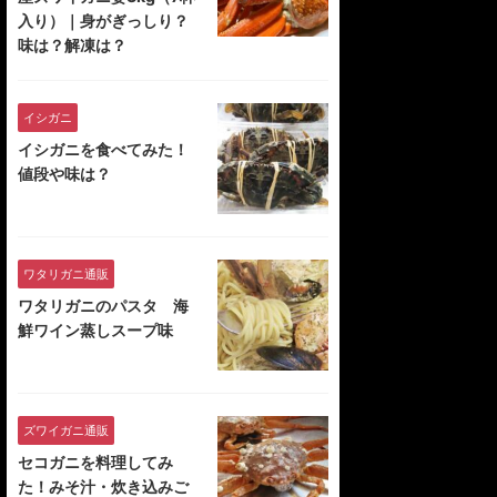
入り）｜身がぎっしり？
味は？解凍は？
イシガニ
イシガニを食べてみた！
値段や味は？
ワタリガニ通販
ワタリガニのパスタ 海
鮮ワイン蒸しスープ味
ズワイガニ通販
セコガニを料理してみ
た！みそ汁・炊き込みご