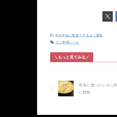
-
年末年始に配達できるカニ通販
-
カニ料理レシピ
＼もっと見てみる／
年末に食べたいカニ料
に雑炊