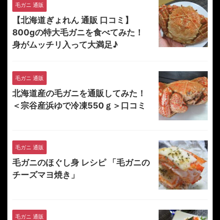
毛ガニ 通販
【北海道ぎょれん 通販 口コミ】
800gの特大毛ガニを食べてみた！
身がムッチリ入って大満足♪
毛ガニ 通販
北海道産の毛ガニを通販してみた！
＜宗谷産浜ゆで冷凍550ｇ＞口コミ
毛ガニ 通販
毛ガニのほぐし身 レシピ 「毛ガニの
チーズマヨ焼き」
毛ガニ 通販