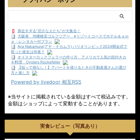
身近すぎる“厄介な人たち”が大集合！
大阪発 沖縄格安ゴルフツアー ※リゾートコースでホテル＆ａｍ
ｐ；レンタカー付プラン
Aya Nakamura(アヤ・ナカムラ) パリオリンピック2024開会式で
歌った彼女は何者？
オイスターロックフェラーの作り方 アメリカで人気の殻付きカ
キ料理 Oysters Rockefeller
【知って損なし！】アパートを借りるときの不動産屋さんの選び
方と接し方
Powered by livedoor 相互RSS
※当サイトに掲載されている金額はすべて税込みです。
金額はショップによって変動することがあります。
実食レビュー（写真あり）