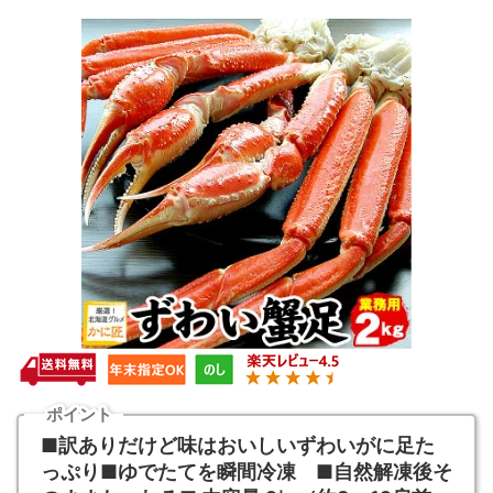
ポイント
■訳ありだけど味はおいしいずわいがに足た
っぷり■ゆでたてを瞬間冷凍 ■自然解凍後そ