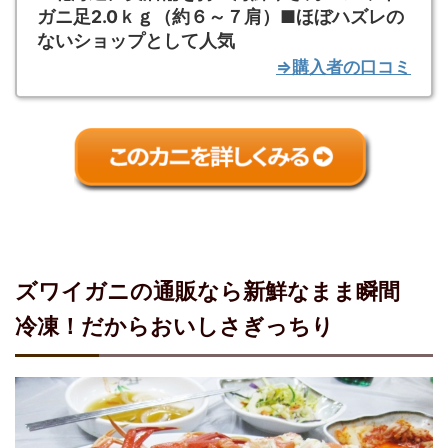
ガニ足2.0ｋｇ（約６～７肩）■ほぼハズレの
ないショップとして人気
⇒購入者の口コミ
ズワイガニの通販なら新鮮なまま瞬間
冷凍！だからおいしさぎっちり