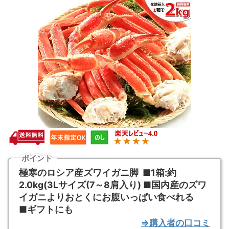
ポイント
極寒のロシア産ズワイガニ脚 ■1箱:約
2.0kg(3Lサイズ(7～8肩入り) ■国内産のズワ
イガニよりおとくにお腹いっぱい食べれる
■ギフトにも
⇒購入者の口コミ