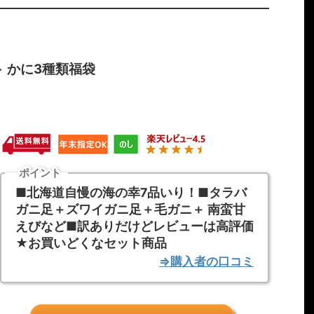
 かに3種類福袋
ポイント
■北海道自慢の海の幸7品いり！■タラバ
ガニ足＋ズワイガニ足＋毛ガニ＋ 南蛮甘
えびなど■訳ありだけどレビューは高評価
★お買いどくなセット商品
⇒購入者の口コミ