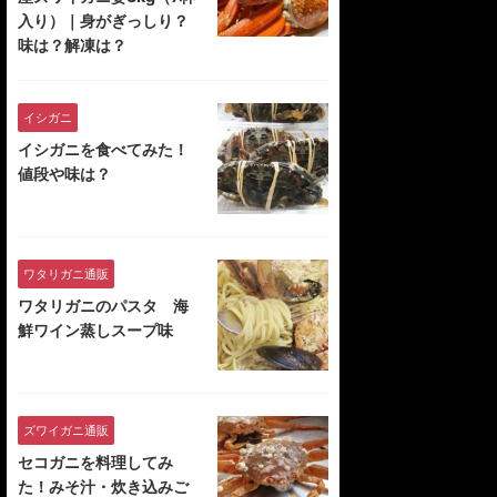
入り）｜身がぎっしり？
味は？解凍は？
イシガニ
イシガニを食べてみた！
値段や味は？
ワタリガニ通販
ワタリガニのパスタ 海
鮮ワイン蒸しスープ味
ズワイガニ通販
セコガニを料理してみ
た！みそ汁・炊き込みご