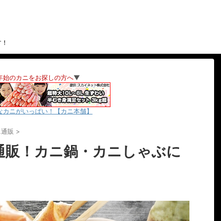
す！
年始のカニをお探しの方へ
▼
なカニがいっぱい！【カニ本舗】
ニ通販
>
通販！カニ鍋・カニしゃぶに