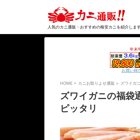
人気のカニ通販・おすすめの格安カニを紹介しま
年末
お買い得
HOME
>
カニお取りよせ通販
>
ズワイガ
ズワイガニの福袋
ピッタリ