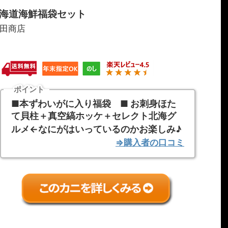
北海道海鮮福袋セット
田商店
ポイント
■本ずわいがに入り福袋 ■ お刺身ほた
て貝柱＋真空縞ホッケ＋セレクト北海グ
ルメ←なにがはいっているのかお楽しみ♪
⇒購入者の口コミ