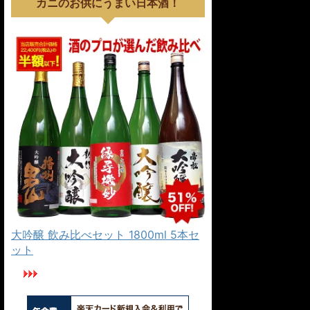
カニのお供にうまい日本酒！
大吟醸 飲み比べセット 1800ml 5本セ
ット
楽天カードでカニを安く買おう