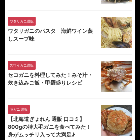
ワタリガニ通販
ワタリガニのパスタ 海鮮ワイン蒸
しスープ味
ズワイガニ通販
セコガニを料理してみた！みそ汁・
炊き込みご飯・甲羅盛りレシピ
毛ガニ 通販
【北海道ぎょれん 通販 口コミ】
800gの特大毛ガニを食べてみた！
身がムッチリ入って大満足♪