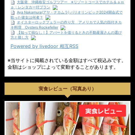
大阪発 沖縄格安ゴルフツアー ※リゾートコースでホテル＆ａｍ
ｐ；レンタカー付プラン
Aya Nakamura(アヤ・ナカムラ) パリオリンピック2024開会式で
歌った彼女は何者？
オイスターロックフェラーの作り方 アメリカで人気の殻付きカ
キ料理 Oysters Rockefeller
【知って損なし！】アパートを借りるときの不動産屋さんの選び
方と接し方
Powered by livedoor 相互RSS
※当サイトに掲載されている金額はすべて税込みです。
金額はショップによって変動することがあります。
実食レビュー（写真あり）