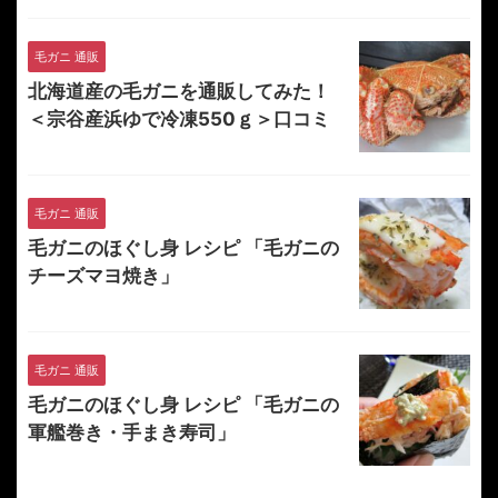
毛ガニ 通販
北海道産の毛ガニを通販してみた！
＜宗谷産浜ゆで冷凍550ｇ＞口コミ
毛ガニ 通販
毛ガニのほぐし身 レシピ 「毛ガニの
チーズマヨ焼き」
毛ガニ 通販
毛ガニのほぐし身 レシピ 「毛ガニの
軍艦巻き・手まき寿司」